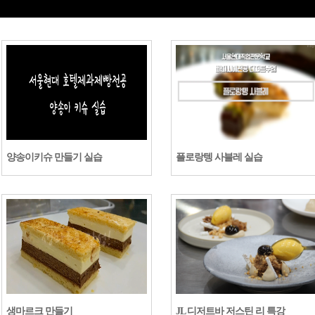
양송이키슈 만들기 실습
플로랑텡 사블레 실습
생마르크 만들기
JL 디저트바 저스틴 리 특강