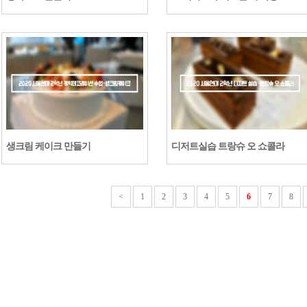
생크림 케이크 만들기
디저트실습 트랑슈 오 쇼콜라
<
1
2
3
4
5
6
7
8