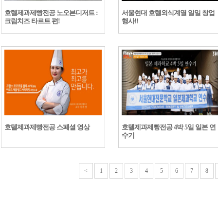
호텔제과제빵전공 노오븐디저트 :
서울현대 호텔외식계열 일일 창업
크림치즈 타르트 편!
행사!!
호텔제과제빵전공 스페셜 영상
호텔제과제빵전공 4박 5일 일본 연
수기
<
1
2
3
4
5
6
7
8