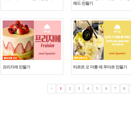
레드 만들기
프리지에 만들기
타르트 오 마롱 에 푸아르 만들기
<
1
2
3
4
5
6
7
8