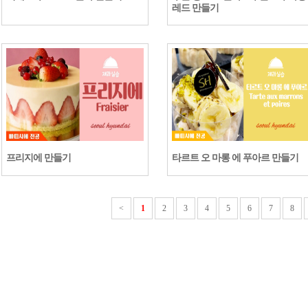
레드 만들기
프리지에 만들기
타르트 오 마롱 에 푸아르 만들기
<
1
2
3
4
5
6
7
8